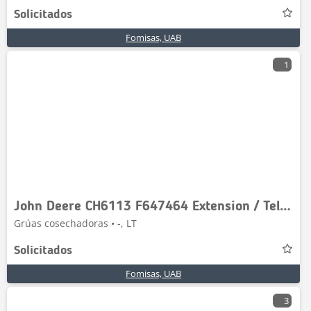
Solicitados
Fomisas, UAB
1
John Deere CH6113 F647464 Extension / Telescope
Grúas cosechadoras • -, LT
Solicitados
Fomisas, UAB
3