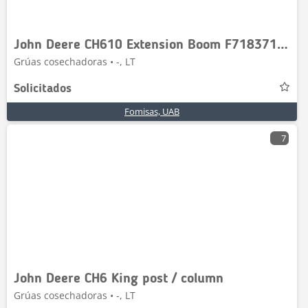
John Deere CH610 Extension Boom F718371 F718372 F718371
Grúas cosechadoras • -, LT
Solicitados
Fomisas, UAB
7
John Deere CH6 King post / column
Grúas cosechadoras • -, LT