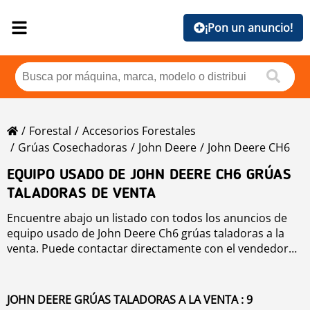
¡Pon un anuncio!
Forestal
Accesorios Forestales
Grúas Cosechadoras
John Deere
John Deere CH6
EQUIPO USADO DE JOHN DEERE CH6 GRÚAS
TALADORAS DE VENTA
Encuentre abajo un listado con todos los anuncios de
equipo usado de John Deere Ch6 grúas taladoras a la
venta. Puede contactar directamente con el vendedor
de la John Deere Ch6 grúas taladoras usada utilizando
los datos de contacto. Para mejorar su búsqueda, por
favor utilice la herramienta de navegación de la
JOHN DEERE GRÚAS TALADORAS A LA VENTA : 9
izquierda.