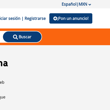
Español
|
MXN
iciar sesión | Registrarse
¡Pon un anuncio!
Buscar
na
web
que