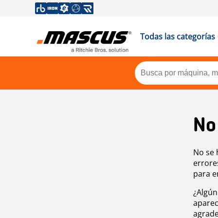
Todas las categorías
No
No se 
errore
para e
¿Algún
aparec
agrade