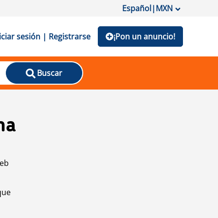
Español
|
MXN
iciar sesión | Registrarse
¡Pon un anuncio!
Buscar
na
web
que