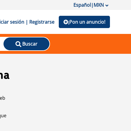
Español
|
MXN
iciar sesión | Registrarse
¡Pon un anuncio!
Buscar
na
web
que