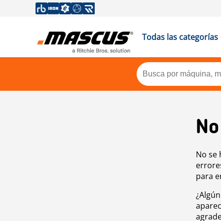
Todas las categorías
No
No se 
errore
para e
¿Algún
aparec
agrade