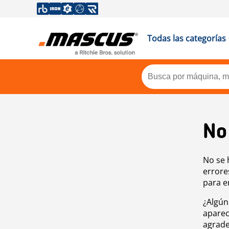
Todas las categorías
No
No se 
errore
para e
¿Algún
aparec
agrade