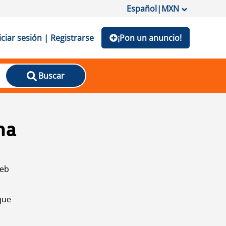
Español
|
MXN
iciar sesión | Registrarse
¡Pon un anuncio!
Buscar
na
web
que