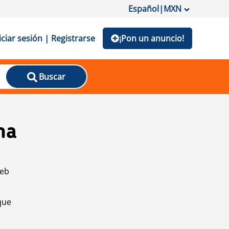
Español
|
MXN
iciar sesión | Registrarse
¡Pon un anuncio!
Buscar
na
web
que