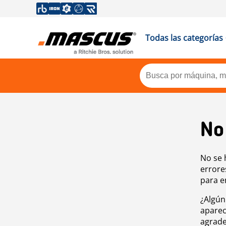
Todas las categorías
No
No se 
errore
para e
¿Algún
aparec
agrade