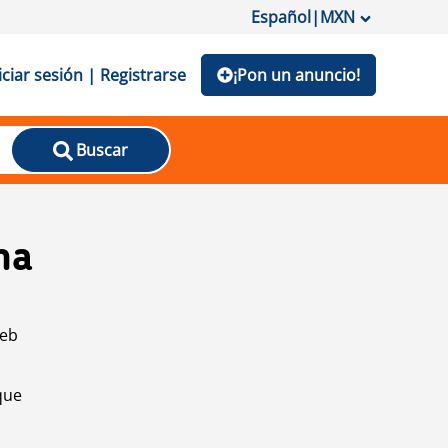
Español
|
MXN
iciar sesión | Registrarse
¡Pon un anuncio!
Buscar
na
web
que