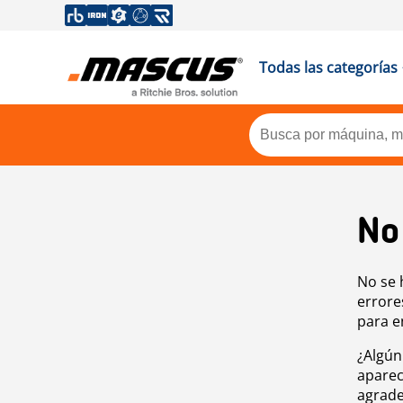
Todas las categorías
No
No se 
errore
para e
¿Algún
aparec
agrade