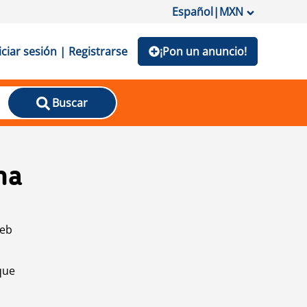
Español
|
MXN
iciar sesión | Registrarse
¡Pon un anuncio!
Buscar
na
web
que