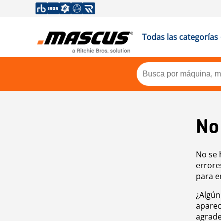
Todas las categorías
No
No se 
errore
para e
¿Algún
aparec
agrade