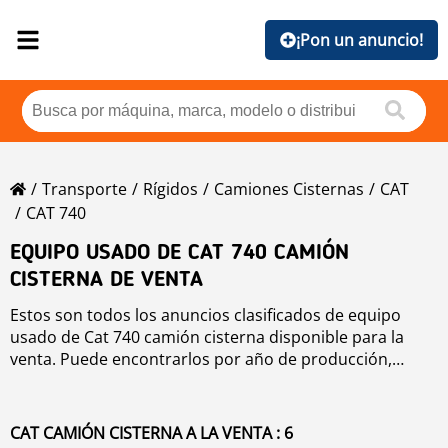
¡Pon un anuncio!
Transporte
Rígidos
Camiones Cisternas
CAT
CAT 740
EQUIPO USADO DE CAT 740 CAMIÓN
CISTERNA DE VENTA
Estos son todos los anuncios clasificados de equipo
usado de Cat 740 camión cisterna disponible para la
venta. Puede encontrarlos por año de producción,
precio, horas de trabajo o país. Para mejorar su su
búsqueda, por favor utilice la herramienta de
navegación de la parte izquierda.
CAT CAMIÓN CISTERNA A LA VENTA : 6