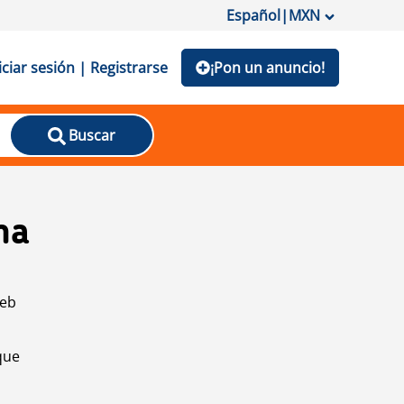
Español
|
MXN
iciar sesión | Registrarse
¡Pon un anuncio!
Buscar
na
web
que