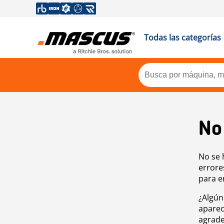
Todas las categorías
No
No se 
errore
para e
¿Algún
aparec
agrade