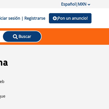
Español
|
MXN
iciar sesión | Registrarse
¡Pon un anuncio!
Buscar
na
web
que