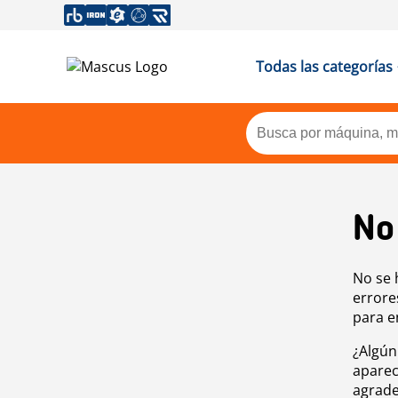
Todas las categorías
No
No se 
errore
para e
¿Algún
aparec
agrade