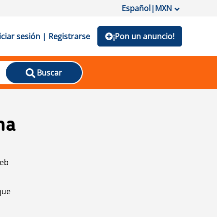
Español
|
MXN
iciar sesión | Registrarse
¡Pon un anuncio!
Buscar
na
web
que