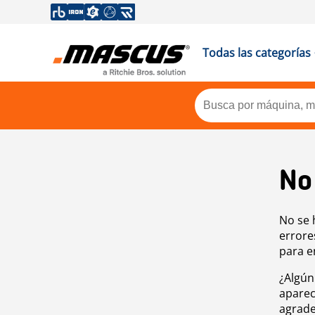
Todas las categorías
No
No se 
errore
para e
¿Algún
aparec
agrade