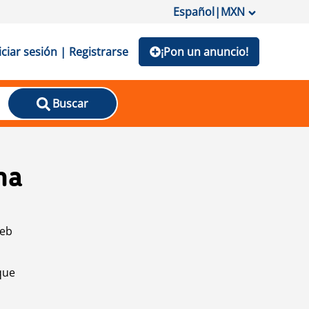
Español
|
MXN
iciar sesión | Registrarse
¡Pon un anuncio!
Buscar
na
web
que