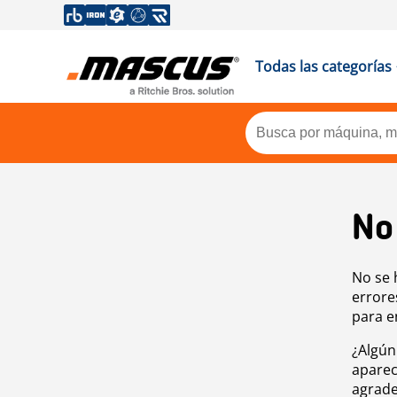
Todas las categorías
No
No se 
errore
para e
¿Algún
aparec
agrade