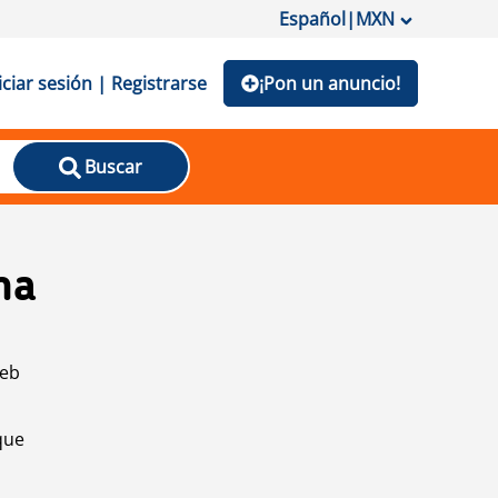
Español
|
MXN
iciar sesión | Registrarse
¡Pon un anuncio!
Buscar
na
web
que