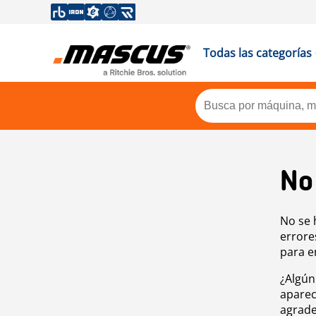
Todas las categorías
No
No se 
errore
para e
¿Algún
aparec
agrade