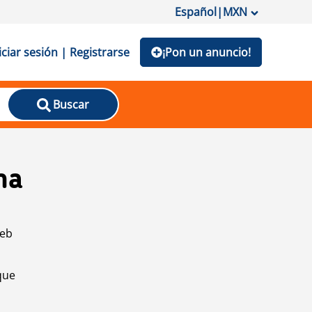
Español
|
MXN
iciar sesión | Registrarse
¡Pon un anuncio!
Buscar
na
web
que