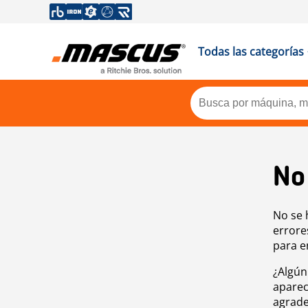
Todas las categorías
No
No se 
errore
para e
¿Algún
aparec
agrade