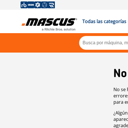
Todas las categorías
No
No se 
errore
para e
¿Algún
aparec
agrade