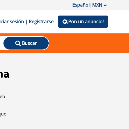
Español
|
MXN
iciar sesión | Registrarse
¡Pon un anuncio!
Buscar
na
web
que