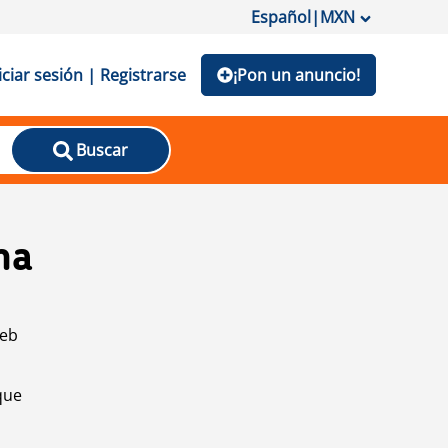
Español
|
MXN
iciar sesión | Registrarse
¡Pon un anuncio!
Buscar
na
web
que