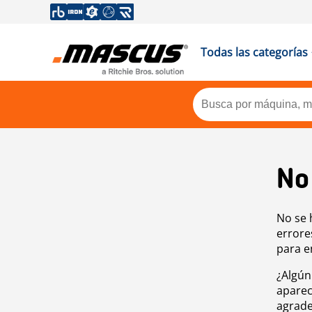
Todas las categorías
No
No se 
errore
para e
¿Algún
aparec
agrade