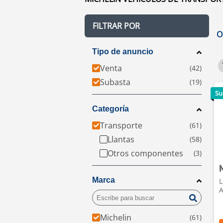
FILTRAR POR
O
Tipo de anuncio
Venta
Subasta
Su
Categoría
Transporte
Llantas
Otros componentes
Marca
L
A
Michelin