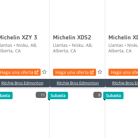
Michelin XZY 3
Michelin XDS2
Michelin X
lantas • Nisku, AB,
Llantas • Nisku, AB,
Llantas • Nisk
lberta, CA
Alberta, CA
Alberta, CA
Haga una oferta
Haga una oferta
Haga una ofe
Ritchie Bros Edmonton
Ritchie Bros Edmonton
Ritchie Bros
11
8
basta
Subasta
Subasta