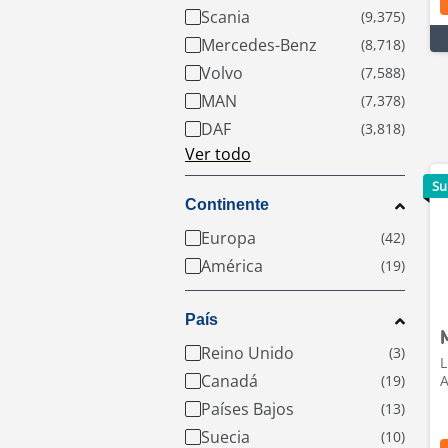
Scania
Mercedes-Benz
Volvo
MAN
DAF
Ver todo
Su
Continente
Europa
América
País
Reino Unido
L
Canadá
A
Países Bajos
Suecia