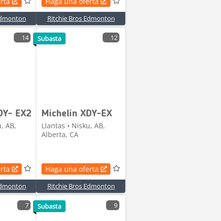
rta
Haga una oferta
 Edmonton
Ritchie Bros Edmonton
14
12
Subasta
DY- EX2
Michelin XDY-EX
u, AB,
Llantas • Nisku, AB,
Alberta, CA
rta
Haga una oferta
 Edmonton
Ritchie Bros Edmonton
7
9
Subasta