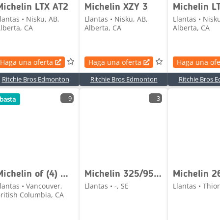
Michelin LTX AT2
Michelin XZY 3
Michelin L
lantas • Nisku, AB,
Llantas • Nisku, AB,
Llantas • Nisk
lberta, CA
Alberta, CA
Alberta, CA
Haga una oferta
Haga una oferta
Haga una ofe
Ritchie Bros Edmonton
Ritchie Bros Edmonton
Ritchie Bros
9
3
basta
Michelin of (4) Michelin 395/85R20 Tires
Michelin 325/95R24
Michelin 2
lantas • Vancouver,
Llantas • -, SE
Llantas • Thion
ritish Columbia, CA