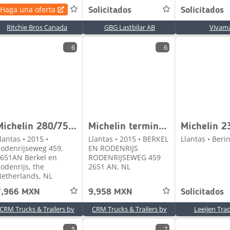
Haga una oferta
Solicitados
Solicitados
Ritchie Bros Canada
GBG Lastbilar AB
Vivam
6
6
Michelin 280/75 R 22.5 - TERMNAL TRACTOR TIRE - EXTRA HEAVY
Michelin terminal tractor tires - 310/80R22.5
lantas • 2015 •
Llantas • 2015 • BERKEL
Llantas • Beri
odenrijseweg 459,
EN RODENRIJS
651AN Berkel en
RODENRIJSEWEG 459
odenrijs, the
2651 AN, NL
etherlands, NL
7,966 MXN
9,958 MXN
Solicitados
CRM Trucks & Trailers bv
CRM Trucks & Trailers bv
Leeijen Tra
5
7