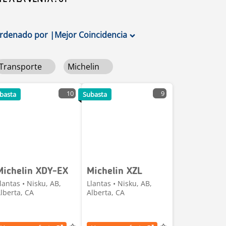
rdenado por
|
Mejor Coincidencia
Transporte
Michelin
10
9
basta
Subasta
Michelin XDY-EX
Michelin XZL
lantas • Nisku, AB,
Llantas • Nisku, AB,
lberta, CA
Alberta, CA