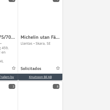
Michelin 275/70 R 22.5 ON RIM
Michelin utan Fälg 13x22,5
•
Llantas • Skara, SE
 459,
l en
NL
Solicitados
railers bv
Knutsson Bil AB
3
8