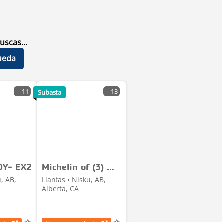
uscas...
ueda
11
13
Subasta
DY- EX2
Michelin of (3) Michelin 11R24.5 Tires
u, AB,
Llantas • Nisku, AB,
Alberta, CA