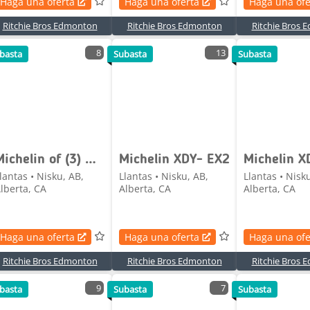
Haga una oferta
Haga una oferta
Haga una ofe
Ritchie Bros Edmonton
Ritchie Bros Edmonton
Ritchie Bros
8
13
basta
Subasta
Subasta
Michelin of (3) Michelin 275/70R22.5 Tires (Unused)
Michelin XDY- EX2
Michelin X
lantas • Nisku, AB,
Llantas • Nisku, AB,
Llantas • Nisk
lberta, CA
Alberta, CA
Alberta, CA
Haga una oferta
Haga una oferta
Haga una ofe
Ritchie Bros Edmonton
Ritchie Bros Edmonton
Ritchie Bros
9
7
basta
Subasta
Subasta