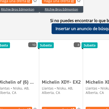
Haga una oferta
Haga una oferta
Ritchie Bros Edmonton
Ritchie Bros Edmonton
Si no puedes encontrar lo que b
Insertar un anuncio de búsq
10
8
basta
Subasta
Subasta
Michelin of (6) Michelin 245/75R17 Tires (Unused)
Michelin XDY- EX2
Michelin X
lantas • Nisku, AB,
Llantas • Nisku, AB,
Llantas • Nisk
lberta, CA
Alberta, CA
Alberta, CA