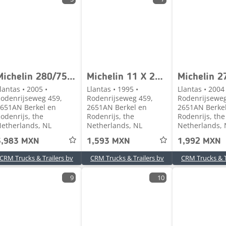
Michelin 280/75 R 22.5 TERMNAL TRACTOR TIRE - EXTRA HEAVY D
Michelin 11 X 22.5
lantas • 2005 •
Llantas • 1995 •
Llantas • 2004 
odenrijseweg 459,
Rodenrijseweg 459,
Rodenrijseweg
651AN Berkel en
2651AN Berkel en
2651AN Berke
odenrijs, the
Rodenrijs, the
Rodenrijs, the
etherlands, NL
Netherlands, NL
Netherlands, 
3,983 MXN
1,593 MXN
1,992 MXN
CRM Trucks & Trailers bv
CRM Trucks & Trailers bv
CRM Trucks & T
9
10