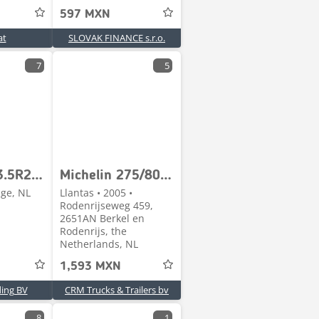
597 MXN
at
SLOVAK FINANCE s.r.o.
7
5
Michelin 23.5R25 used tires (set of 2)
Michelin 275/80 R 22.5
nge, NL
Llantas • 2005 •
Rodenrijseweg 459,
2651AN Berkel en
Rodenrijs, the
Netherlands, NL
1,593 MXN
ding BV
CRM Trucks & Trailers bv
8
1