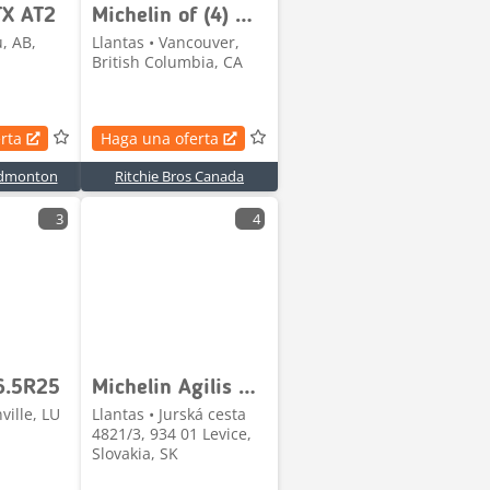
TX AT2
Michelin of (4) Michelin XZL 365/85R20 Tires
u, AB,
Llantas • Vancouver,
British Columbia, CA
rta
Haga una oferta
 Edmonton
Ritchie Bros Canada
3
4
6.5R25
Michelin Agilis 51 215/65 R16C 25%
ville, LU
Llantas • Jurská cesta
4821/3, 934 01 Levice,
Slovakia, SK