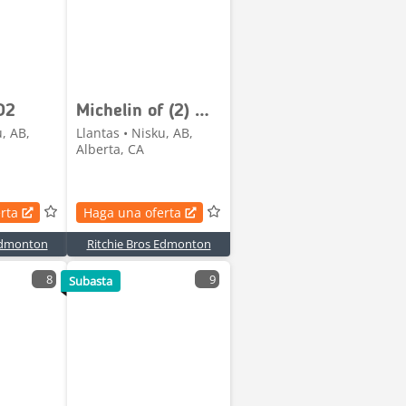
D2
Michelin of (2) Michelin XZE2 11R22.5 Tires
u, AB,
Llantas • Nisku, AB,
Alberta, CA
rta
Haga una oferta
 Edmonton
Ritchie Bros Edmonton
8
9
Subasta