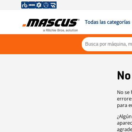
Todas las categorías
No
No se 
errore
para e
¿Algún
aparec
agrade