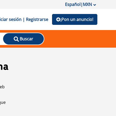
Español
|
MXN
iciar sesión | Registrarse
¡Pon un anuncio!
Buscar
na
web
que