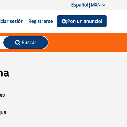
Español
|
MXN
iciar sesión | Registrarse
¡Pon un anuncio!
Buscar
na
web
que