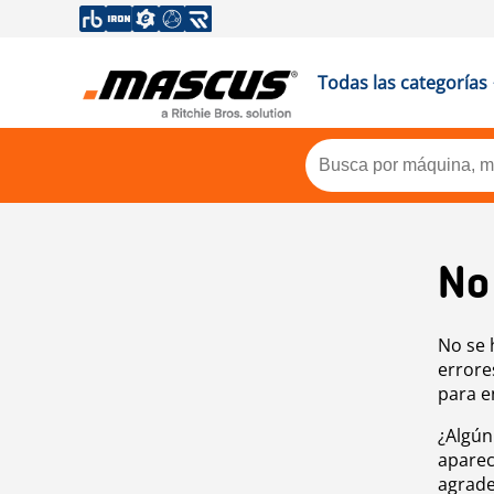
Todas las categorías
No
No se 
errore
para e
¿Algún
aparec
agrade