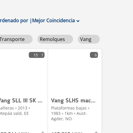
rdenado por
|
Mejor Coincidencia
Transporte
Remolques
Vang
15
1
6
Vang SLL III SK + SIDE OPENING
Vang SLHS machine trailer with hydraulic ramps
añeras • 2013 •
Plataformas bajas •
tepää vald, EE
1983 • 1km • Aust-
Agder, NO