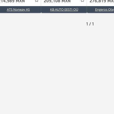
214,989 MXN
209,108 MXN
276,819 M
ATS Norway AS
KB AUTO EESTI OÜ
Engeros Ot
1
/
1