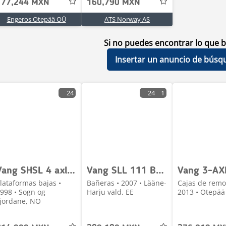
177,244 MXN
160,790 MXN
Engeros Otepää OÜ
ATS Norway AS
Si no puedes encontrar lo que b
Insertar un anuncio de búsq
24
24
1
Vang SHSL 4 axle machine trailer w/ hydraulic driving b
Vang SLL 111 BT BOX L=7777 mm
lataformas bajas •
Bañeras • 2007 • Lääne-
Cajas de remo
998 • Sogn og
Harju vald, EE
2013 • Otepää 
jordane, NO