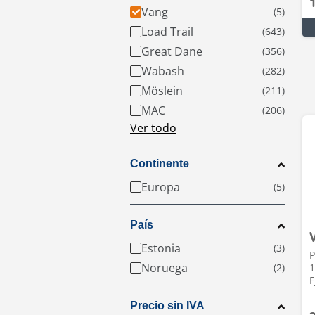
Vang
Load Trail
Great Dane
Wabash
Möslein
MAC
Ver todo
Continente
Europa
País
Estonia
P
Noruega
1
F
Precio sin IVA