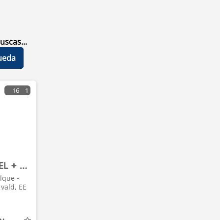
uscas...
ueda
16
1
Vang 3-AXEL + LIFTING SIDE & ROOF + REMOTE CONTROL 1. a
lque •
vald, EE