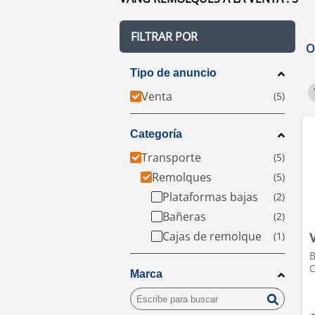
FILTRAR POR
O
Tipo de anuncio
Venta
Categoría
Transporte
Remolques
Plataformas bajas
Bañeras
Cajas de remolque
B
O
Marca