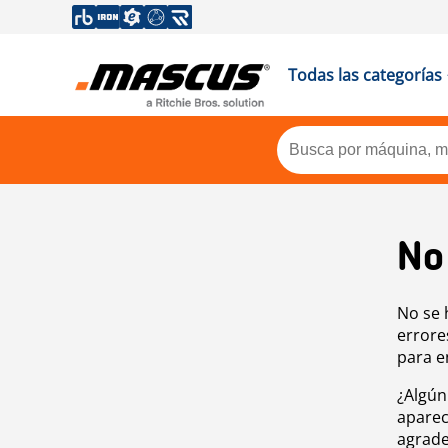
Todas las categorías
No
No se 
errore
para e
¿Algún
aparec
agrade