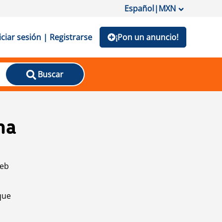
Español
|
MXN
iciar sesión | Registrarse
¡Pon un anuncio!
Buscar
na
web
que