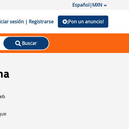
Español
|
MXN
iciar sesión | Registrarse
¡Pon un anuncio!
Buscar
na
web
que