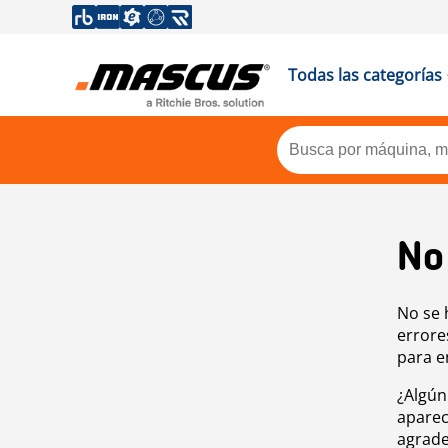
Todas las categorías
No
No se 
errore
para e
¿Algún
aparec
agrade