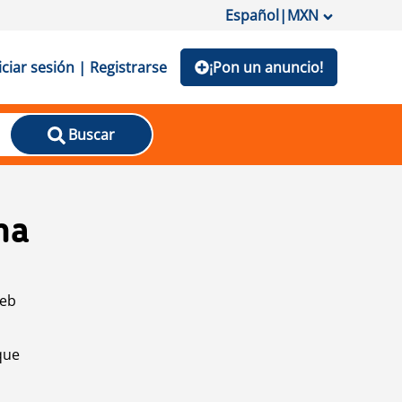
Español
|
MXN
iciar sesión | Registrarse
¡Pon un anuncio!
Buscar
na
web
que