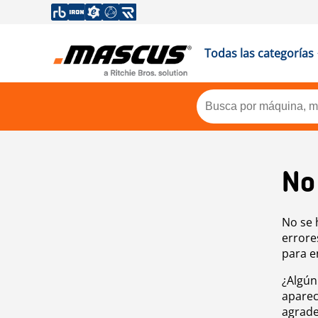
Todas las categorías
No
No se 
errore
para e
¿Algún
aparec
agrade