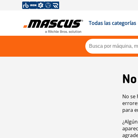
Todas las categorías
No
No se 
errore
para e
¿Algún
aparec
agrade