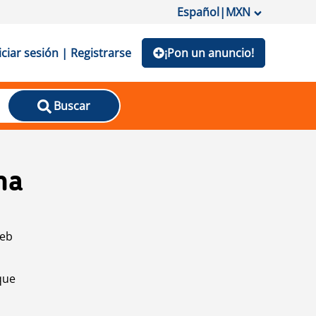
Español
|
MXN
iciar sesión | Registrarse
¡Pon un anuncio!
Buscar
na
web
que