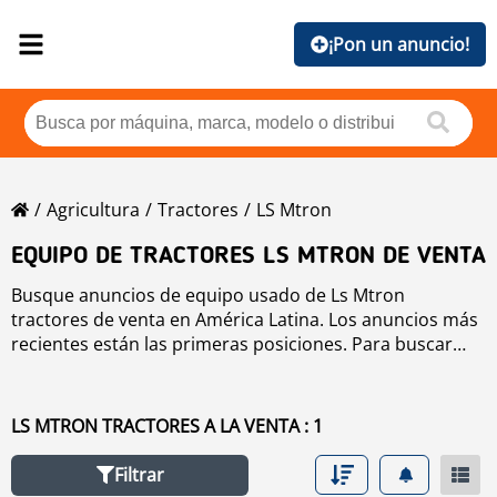
¡Pon un anuncio!
Agricultura
Tractores
LS Mtron
EQUIPO DE TRACTORES LS MTRON DE VENTA
Busque anuncios de equipo usado de Ls Mtron
tractores de venta en América Latina. Los anuncios más
recientes están las primeras posiciones. Para buscar
equipo usado de Ls Mtron tractores haga clic en los
botones de marca, año, precio, horas de uso, país. Para
buscar cualquier equipo usado de venta haga clic en
LS MTRON TRACTORES A LA VENTA : 1
este enlace
tractores
.
Filtrar