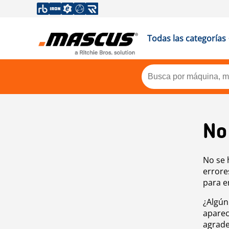
Todas las categorías
No
No se 
errore
para e
¿Algún
aparec
agrade