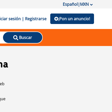
Español
|
MXN
iciar sesión | Registrarse
¡Pon un anuncio!
Buscar
na
web
que