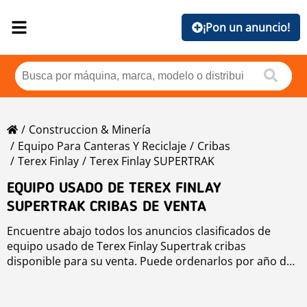
¡Pon un anuncio!
Construccion & Minería
Equipo Para Canteras Y Reciclaje
Cribas
Terex Finlay
Terex Finlay SUPERTRAK
EQUIPO USADO DE TEREX FINLAY
SUPERTRAK CRIBAS DE VENTA
Encuentre abajo todos los anuncios clasificados de
equipo usado de Terex Finlay Supertrak cribas
disponible para su venta. Puede ordenarlos por año de
producción, precio, horas de uso o país. Para mejorar
su búsqueda, puede utilizar la herramienta de
navegación de la izquierda.