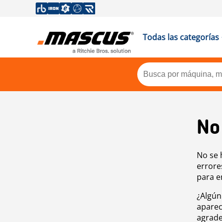
Todas las categorías
No
No se 
errore
para e
¿Algún
aparec
agrade