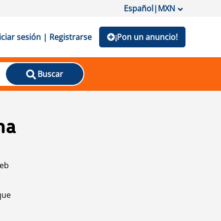
Español
|
MXN
iciar sesión | Registrarse
¡Pon un anuncio!
Buscar
na
web
que