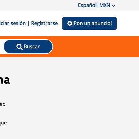
Español
|
MXN
iciar sesión | Registrarse
¡Pon un anuncio!
Buscar
na
web
que