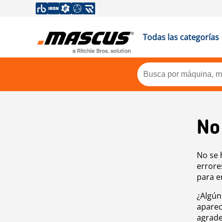
Todas las categorías
No
No se 
errore
para e
¿Algún
aparec
agrade