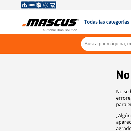
Todas las categorías
No
No se 
errore
para e
¿Algún
aparec
agrade