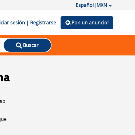
Español
|
MXN
iciar sesión | Registrarse
¡Pon un anuncio!
Buscar
na
web
que