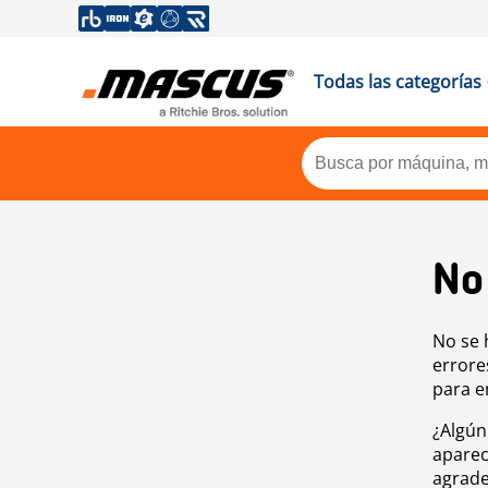
Todas las categorías
No
No se 
errore
para e
¿Algún
aparec
agrade