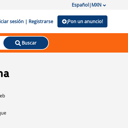
Español
|
MXN
iciar sesión | Registrarse
¡Pon un anuncio!
Buscar
na
web
que