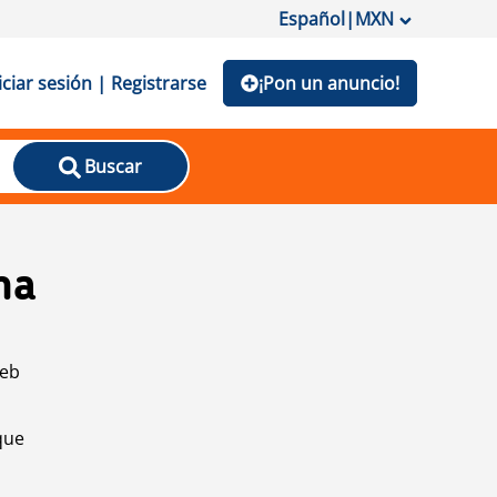
Español
|
MXN
iciar sesión | Registrarse
¡Pon un anuncio!
Buscar
na
web
que