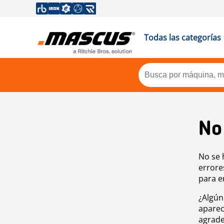
Todas las categorías
No
No se 
errore
para e
¿Algún
aparec
agrade