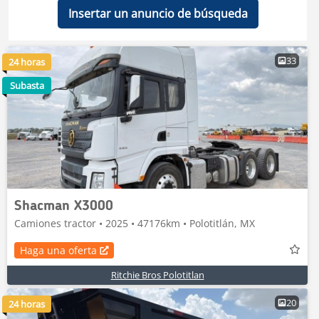
Insertar un anuncio de búsqueda
33
24 horas
Subasta
Shacman X3000
Camiones tractor • 2025 • 47176km • Polotitlán, MX
Haga una oferta
Ritchie Bros Polotitlan
20
24 horas