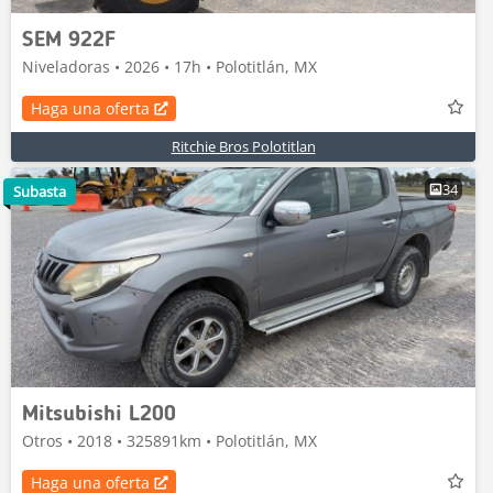
SEM 922F
Niveladoras • 2026 • 17h • Polotitlán, MX
Haga una oferta
Ritchie Bros Polotitlan
34
Subasta
Mitsubishi L200
Otros • 2018 • 325891km • Polotitlán, MX
Haga una oferta