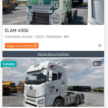
ELAM 430G
Camiones tractor • 2023 • Polotitlán, MX
Haga una oferta
Ritchie Bros Polotitlan
33
Subasta