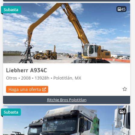
45
Subasta
Liebherr A934C
Otros • 2008 • 13928h • Polotitlán, MX
Haga una oferta
Ritchie Bros Polotitlan
4
Subasta