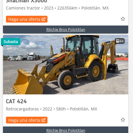
Shacman X3000
Camiones tractor • 2023 • 226356km • Polotitlán, MX
Haga una oferta
Ritchie Bros Polotitlan
44
Subasta
CAT 424
Retrocargadoras • 2022 • 580h • Polotitlán, MX
Haga una oferta
Ritchie Bros Polotitlan