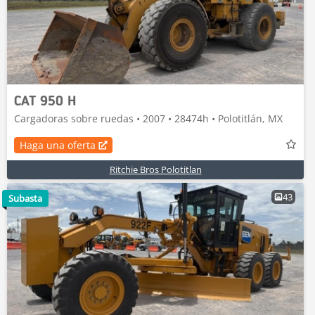
CAT 950 H
Cargadoras sobre ruedas • 2007 • 28474h • Polotitlán, MX
Haga una oferta
Ritchie Bros Polotitlan
43
Subasta