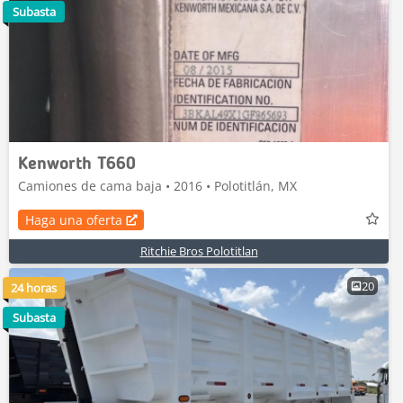
Subasta
Kenworth T660
Camiones de cama baja • 2016 • Polotitlán, MX
Haga una oferta
Ritchie Bros Polotitlan
20
24 horas
Subasta