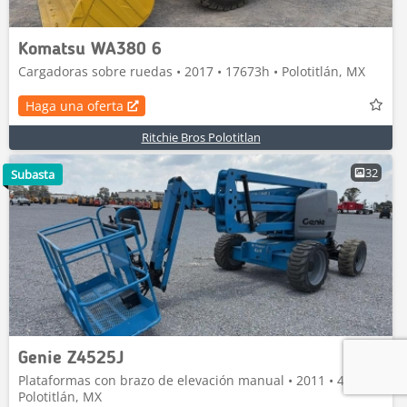
Komatsu WA380 6
Cargadoras sobre ruedas • 2017 • 17673h • Polotitlán, MX
Haga una oferta
Ritchie Bros Polotitlan
32
Subasta
Genie Z4525J
Plataformas con brazo de elevación manual • 2011 • 4283h •
Polotitlán, MX