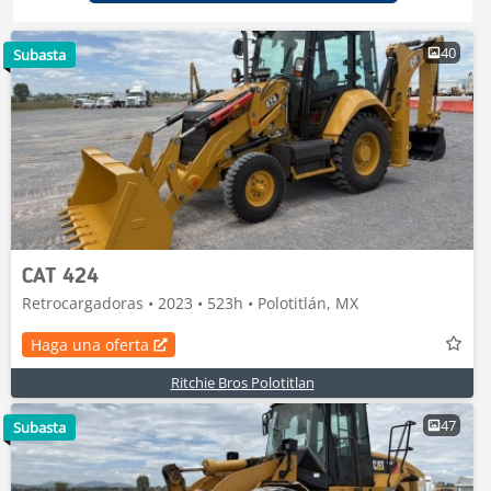
40
Subasta
CAT 424
Retrocargadoras • 2023 • 523h • Polotitlán, MX
Haga una oferta
Ritchie Bros Polotitlan
47
Subasta