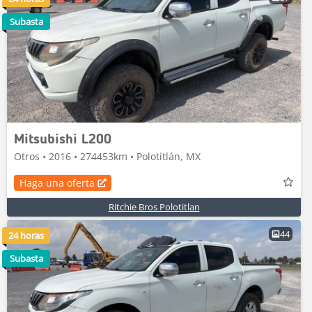
Subasta
Mitsubishi L200
Otros • 2016 • 274453km • Polotitlán, MX
Haga una oferta
Ritchie Bros Polotitlan
44
24 horas
Subasta