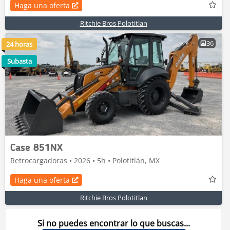
Haga una oferta
Ritchie Bros Polotitlan
36
24 horas
Subasta
Case 851NX
Retrocargadoras • 2026 • 5h • Polotitlán, MX
Haga una oferta
Ritchie Bros Polotitlan
Si no puedes encontrar lo que buscas...