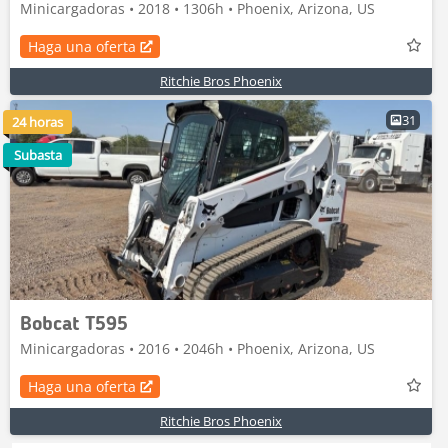
Minicargadoras • 2018 • 1306h • Phoenix, Arizona, US
Haga una oferta
Ritchie Bros Phoenix
31
24 horas
Subasta
Bobcat T595
Minicargadoras • 2016 • 2046h • Phoenix, Arizona, US
Haga una oferta
Ritchie Bros Phoenix