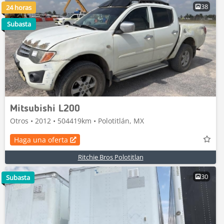
38
24 horas
Subasta
Mitsubishi L200
Otros • 2012 • 504419km • Polotitlán, MX
Haga una oferta
Ritchie Bros Polotitlan
30
Subasta