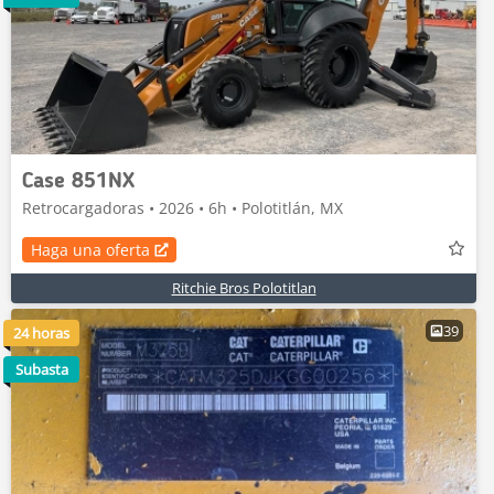
Case 851NX
Retrocargadoras • 2026 • 6h • Polotitlán, MX
Haga una oferta
Ritchie Bros Polotitlan
39
24 horas
Subasta