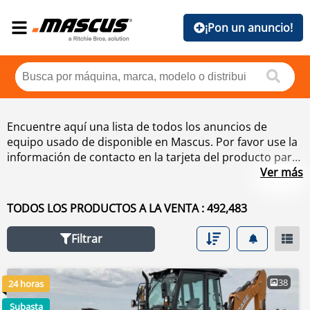
¡Pon un anuncio!
Encuentre aquí una lista de todos los anuncios de
equipo usado de disponible en Mascus. Por favor use la
información de contacto en la tarjeta del producto para
contactar el vendedor del equipo usado de . También
Ver más
puede buscar anuncios de equipo usado de disponible
en países vecinos.
TODOS LOS PRODUCTOS A LA VENTA : 492,483
Filtrar
38
24 horas
Subasta