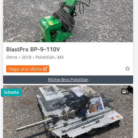
BlastPro BP-9-110V
Otros • 2018 • Polotitlán, MX
Haga una oferta
Ritchie Bros Polotitlan
5
Subasta