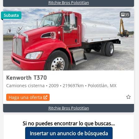
Ritchie Bros Polotitlan
35
Subasta
Kenworth T370
Camiones cisterna • 2009 • 219697km • Polotitlán, MX
Haga una oferta
Ritchie Bros Polotitlan
Si no puedes encontrar lo que buscas...
Insertar un anuncio de búsqueda