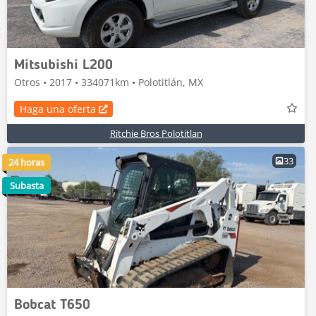
Mitsubishi L200
Otros • 2017 • 334071km • Polotitlán, MX
Haga una oferta
Ritchie Bros Polotitlan
33
24 horas
Subasta
Bobcat T650