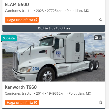
ELAM 550D
Camiones tractor • 2023 • 277254km • Polotitlán, MX
Haga una oferta
Ritchie Bros Polotitlan
34
Subasta
Kenworth T660
Camiones tractor • 2014 • 1949362km • Polotitlán, MX
Haga una oferta