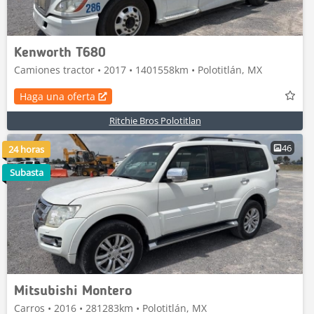
Kenworth T680
Camiones tractor • 2017 • 1401558km • Polotitlán, MX
Haga una oferta
Ritchie Bros Polotitlan
46
24 horas
Subasta
Mitsubishi Montero
Carros • 2016 • 281283km • Polotitlán, MX