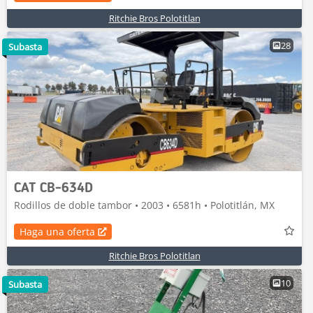
Ritchie Bros Polotitlan
28
Subasta
CAT CB-634D
Rodillos de doble tambor • 2003 • 6581h • Polotitlán, MX
Haga una oferta
Ritchie Bros Polotitlan
10
Subasta