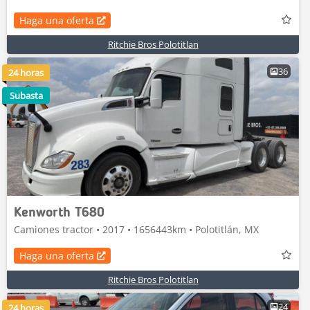
Haga una oferta
Ritchie Bros Polotitlan
36
24 horas
Subasta
Kenworth T680
Camiones tractor • 2017 • 1656443km • Polotitlán, MX
Haga una oferta
Ritchie Bros Polotitlan
24
24 horas