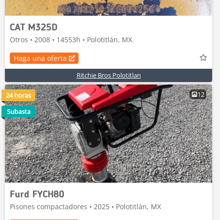
CAT M325D
Otros • 2008 • 14553h • Polotitlán, MX
Haga una oferta
Ritchie Bros Polotitlan
12
24 horas
Subasta
Furd FYCH80
Pisones compactadores • 2025 • Polotitlán, MX