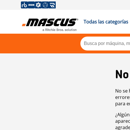
Todas las categorías
No
No se 
errore
para e
¿Algún
aparec
agrade