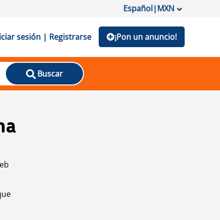
Español
|
MXN
iciar sesión | Registrarse
¡Pon un anuncio!
Buscar
na
web
que