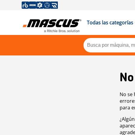
Todas las categorías
No
No se 
errore
para e
¿Algún
aparec
agrade