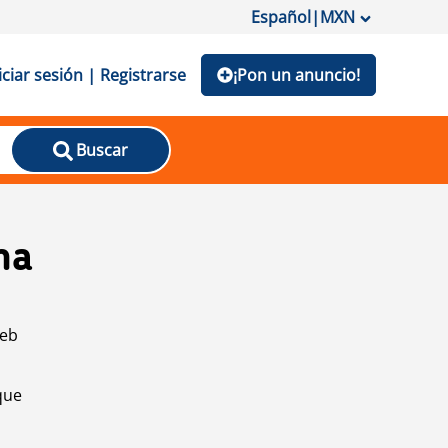
Español
|
MXN
iciar sesión | Registrarse
¡Pon un anuncio!
Buscar
na
web
que