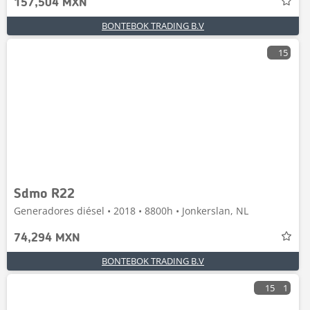
157,504 MXN
BONTEBOK TRADING B.V
15
Sdmo R22
Generadores diésel • 2018 • 8800h • Jonkerslan, NL
74,294 MXN
BONTEBOK TRADING B.V
15
1