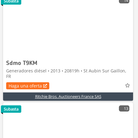
14
Subasta
Sdmo T9KM
Generadores diésel • 2013 • 20819h • St Aubin Sur Gaillon,
FR
Haga una oferta
Ritchie Bros. Auctioneers France SAS
13
Subasta