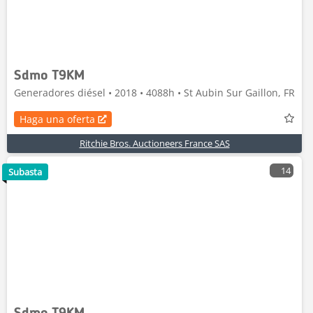
Sdmo T9KM
Generadores diésel • 2018 • 4088h • St Aubin Sur Gaillon, FR
Haga una oferta
Ritchie Bros. Auctioneers France SAS
14
Subasta