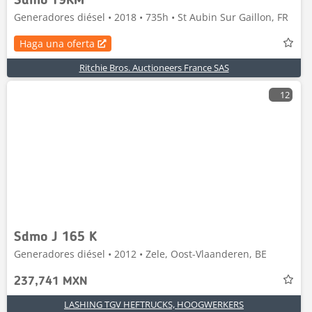
Sdmo T9KM
Generadores diésel • 2018 • 735h • St Aubin Sur Gaillon, FR
Haga una oferta
Ritchie Bros. Auctioneers France SAS
12
Sdmo J 165 K
Generadores diésel • 2012 • Zele, Oost-Vlaanderen, BE
237,741 MXN
LASHING TGV HEFTRUCKS, HOOGWERKERS