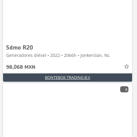
Sdmo R20
Generadores diésel • 2022 • 2066h • Jonkerslan, NL
98,068 MXN
BONTEBOK TRADING B.V
4