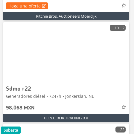
Haga una oferta
Ritchie Bros. Auctioneers Moerdijk
10
2
Sdmo r22
Generadores diésel • 7247h • Jonkerslan, NL
98,068 MXN
BONTEBOK TRADING B.V
22
Subasta