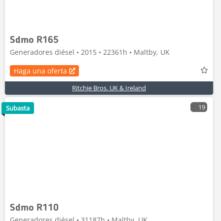
Sdmo R165
Generadores diésel • 2015 • 22361h • Maltby, UK
Haga una oferta
Ritchie Bros. UK & Ireland
19
Subasta
Sdmo R110
Generadores diésel • 31187h • Maltby, UK