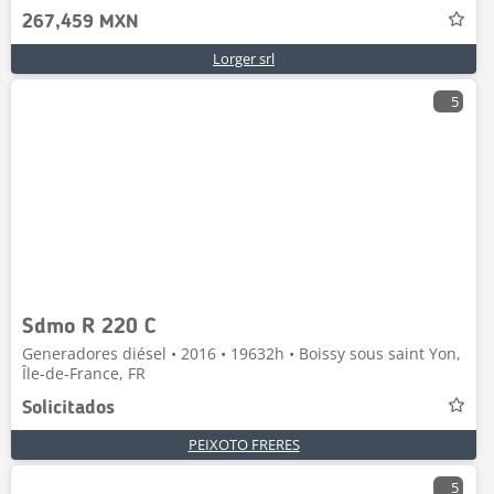
267,459 MXN
Lorger srl
5
Sdmo R 220 C
Generadores diésel • 2016 • 19632h • Boissy sous saint Yon,
Île-de-France, FR
Solicitados
PEIXOTO FRERES
5