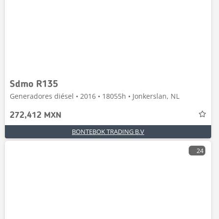
Sdmo R135
Generadores diésel • 2016 • 18055h • Jonkerslan, NL
272,412 MXN
BONTEBOK TRADING B.V
24