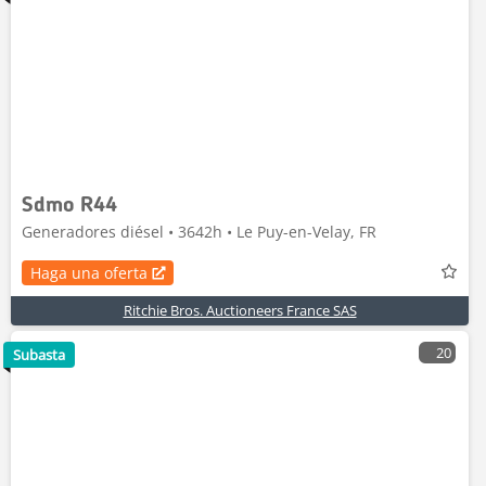
Sdmo R44
Generadores diésel • 3642h • Le Puy-en-Velay, FR
Haga una oferta
Ritchie Bros. Auctioneers France SAS
20
Subasta