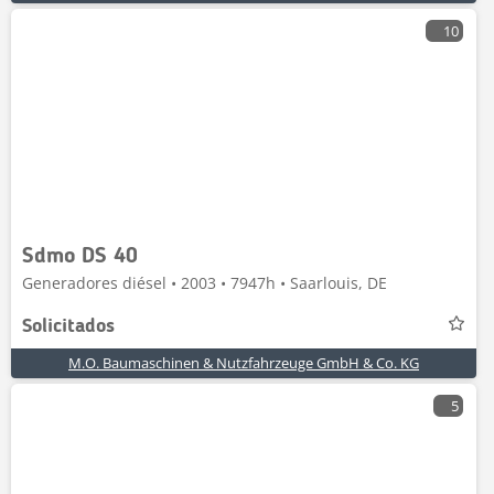
10
Sdmo DS 40
Generadores diésel • 2003 • 7947h • Saarlouis, DE
Solicitados
M.O. Baumaschinen & Nutzfahrzeuge GmbH & Co. KG
5