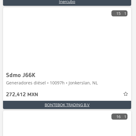
Inercubo
15
1
Sdmo J66K
Generadores diésel • 10097h • Jonkerslan, NL
272,412 MXN
BONTEBOK TRADING B.V
16
1