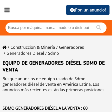
¡Pon un anuncio!
Construccion & Minería
Generadores
Generadores Diésel
Sdmo
EQUIPO DE GENERADORES DIÉSEL SDMO DE
VENTA
Busque anuncios de equipo usado de Sdmo
generadores diésel de venta en América Latina. Los
anuncios más recientes están las primeras posiciones.
Para buscar equipo usado de Sdmo generadores diésel
haga clic en los botones de marca, año, precio, horas de
uso, país. Para buscar cualquier equipo usado de venta
SDMO GENERADORES DIÉSEL A LA VENTA : 60
haga clic en este enlace
generadores diésel
.