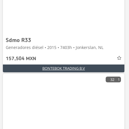
Sdmo R33
Generadores diésel • 2015 • 7403h • Jonkerslan, NL
157,504 MXN
BONTEBOK TRADING B.V
32
1