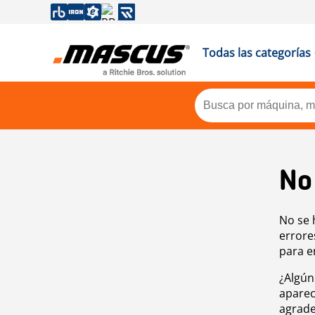
Todas las categorías
No
No se 
errore
para e
¿Algún
aparec
agrade