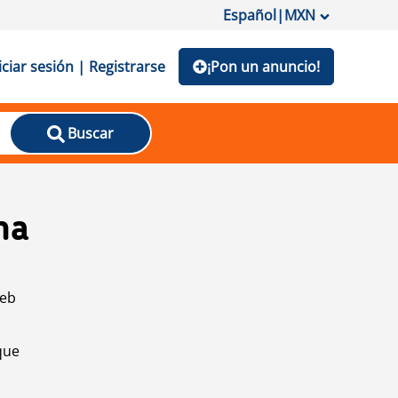
Español
|
MXN
iciar sesión | Registrarse
¡Pon un anuncio!
Buscar
na
web
que