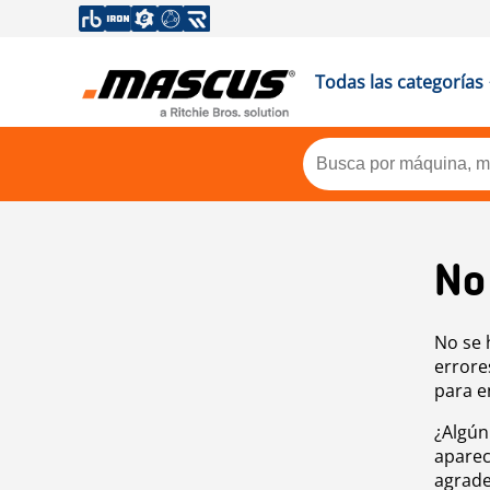
Todas las categorías
No
No se 
errore
para e
¿Algún
aparec
agrade