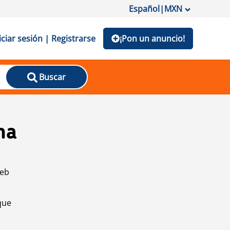
Español
|
MXN
iciar sesión | Registrarse
¡Pon un anuncio!
Buscar
na
web
que