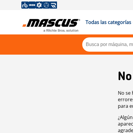
Todas las categorías
No
No se 
errore
para e
¿Algún
aparec
agrade