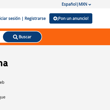
Español
|
MXN
iciar sesión | Registrarse
¡Pon un anuncio!
Buscar
na
web
que