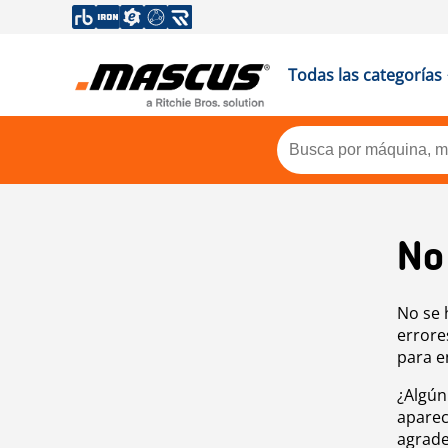
Todas las categorías
No
No se 
errore
para e
¿Algún
aparec
agrade