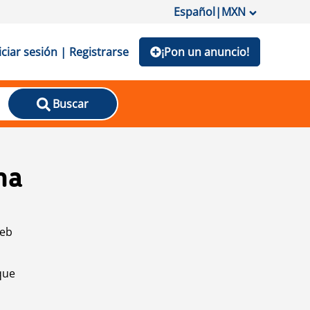
Español
|
MXN
iciar sesión | Registrarse
¡Pon un anuncio!
Buscar
na
web
que