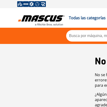
Todas las categorías
No
No se 
errore
para e
¿Algún
aparec
agrade