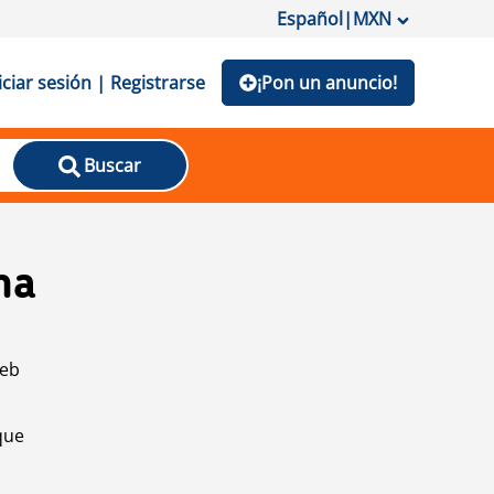
Español
|
MXN
iciar sesión | Registrarse
¡Pon un anuncio!
Buscar
na
web
que