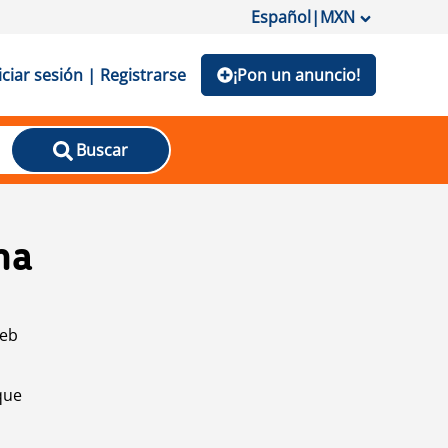
Español
|
MXN
iciar sesión | Registrarse
¡Pon un anuncio!
Buscar
na
web
que