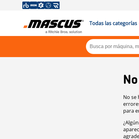
Todas las categorías
No
No se 
errore
para e
¿Algún
aparec
agrade