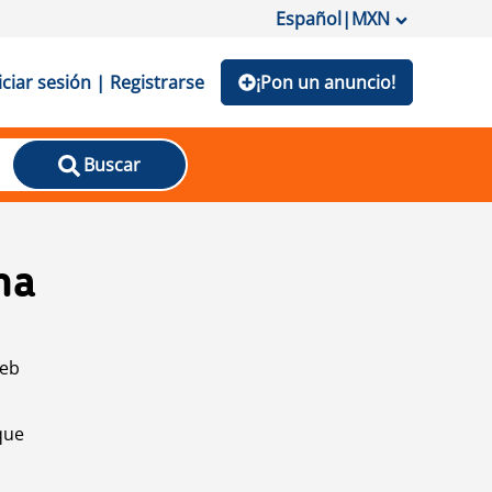
Español
|
MXN
iciar sesión | Registrarse
¡Pon un anuncio!
Buscar
na
web
que