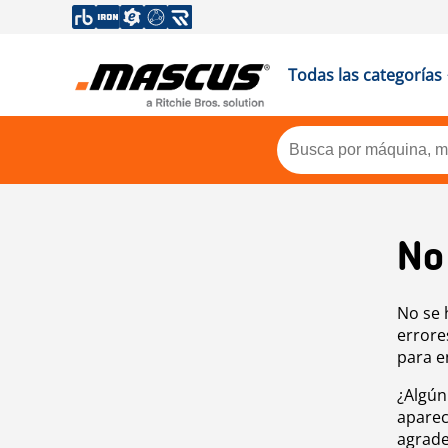
Todas las categorías
No
No se 
errore
para e
¿Algún
aparec
agrade