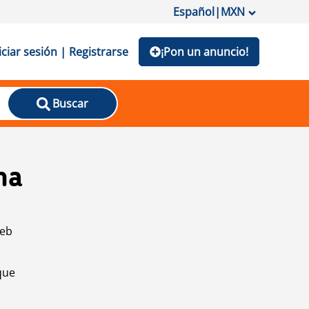
Español
|
MXN
iciar sesión | Registrarse
¡Pon un anuncio!
Buscar
na
web
que