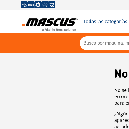
Todas las categorías
No
No se 
errore
para e
¿Algún
aparec
agrade