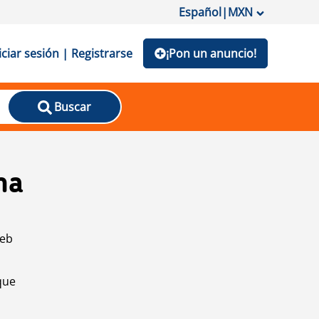
Español
|
MXN
iciar sesión | Registrarse
¡Pon un anuncio!
Buscar
na
web
que