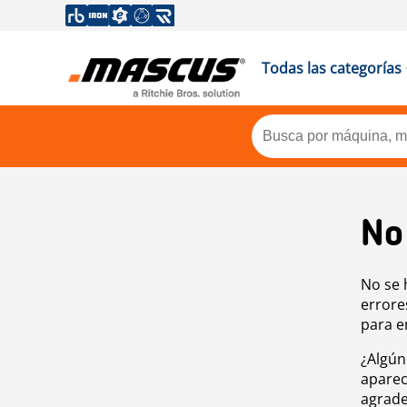
Todas las categorías
No
No se 
errore
para e
¿Algún
aparec
agrade