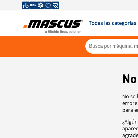
Todas las categorías
No
No se 
errore
para e
¿Algún
aparec
agrade