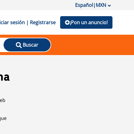
Español
|
MXN
iciar sesión | Registrarse
¡Pon un anuncio!
Buscar
na
web
que