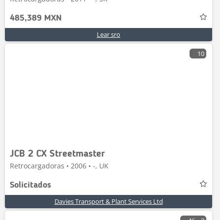
485,389 MXN
Lear sro
10
JCB 2 CX Streetmaster
Retrocargadoras • 2006 • -, UK
Solicitados
Davies Transport & Plant Services Ltd