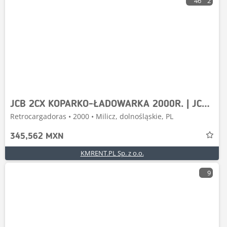
46
2
JCB 2CX KOPARKO-ŁADOWARKA 2000R. | JCB 1CX, 2dx 3cx co
Retrocargadoras • 2000 • Milicz, dolnośląskie, PL
345,562 MXN
KMRENT.PL Sp. z o.o.
9