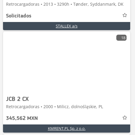
Retrocargadoras • 2013 • 3290h • Tønder, Syddanmark, DK
Solicitados
STALLEX a/s
18
JCB 2 CX
Retrocargadoras • 2000 • Milicz, dolnośląskie, PL
345,562 MXN
KMRENT.PL Sp. z o.o.