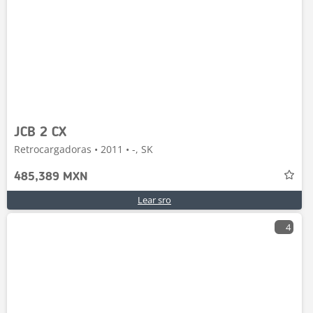
JCB 2 CX
Retrocargadoras • 2011 • -, SK
485,389 MXN
Lear sro
4