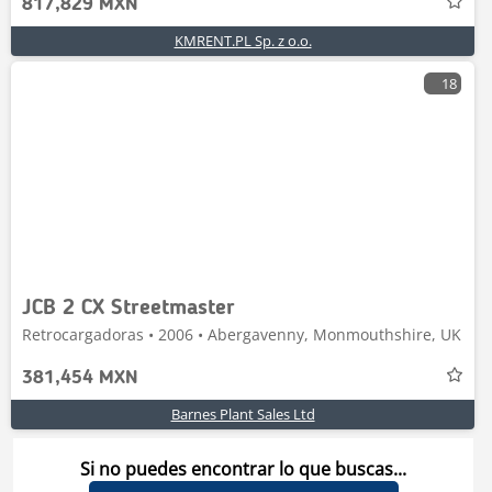
817,829 MXN
KMRENT.PL Sp. z o.o.
18
JCB 2 CX Streetmaster
Retrocargadoras • 2006 • Abergavenny, Monmouthshire, UK
381,454 MXN
Barnes Plant Sales Ltd
Si no puedes encontrar lo que buscas...