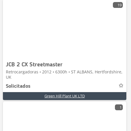
19
JCB 2 CX Streetmaster
Retrocargadoras • 2012 • 6300h • ST ALBANS, Hertfordshire,
UK
Solicitados
Green Hill Plant UK LTD
1