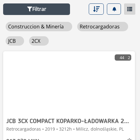
Filtrar
Construccion & Minería
Retrocargadoras
JCB
2CX
44
2
JCB 3CX COMPACT KOPARKO-ŁADOWARKA 2019R | JCB 2CX, JCB
Retrocargadoras • 2019 • 3212h • Milicz, dolnośląskie, PL