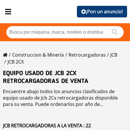
¡Pon un anuncio!
Construccion & Minería
Retrocargadoras
JCB
JCB 2CX
EQUIPO USADO DE JCB 2CX
RETROCARGADORAS DE VENTA
Encuentre abajo todos los anuncios clasificados de
equipo usado de Jcb 2Cx retrocargadoras disponible
para su venta. Puede ordenarlos por año de
producción, precio, horas de uso o país. Para mejorar
su búsqueda, puede utilizar la herramienta de
navegación de la izquierda.
JCB RETROCARGADORAS A LA VENTA : 22