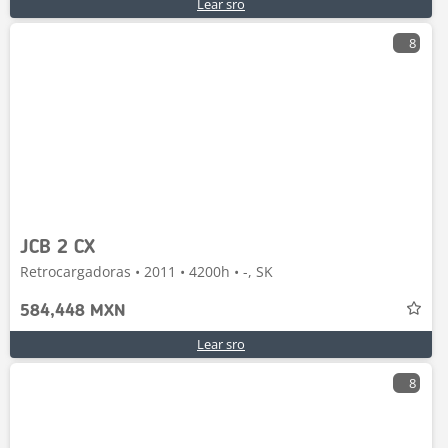
Lear sro
8
JCB 2 CX
Retrocargadoras • 2011 • 4200h • -, SK
584,448 MXN
Lear sro
8