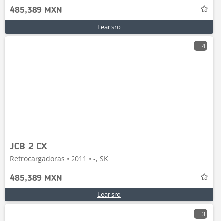
485,389 MXN
Lear sro
4
JCB 2 CX
Retrocargadoras • 2011 • -, SK
485,389 MXN
Lear sro
3