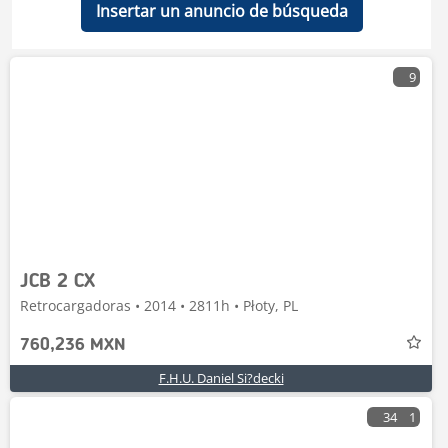
Insertar un anuncio de búsqueda
9
JCB 2 CX
Retrocargadoras • 2014 • 2811h • Płoty, PL
760,236 MXN
F.H.U. Daniel Si?decki
34
1