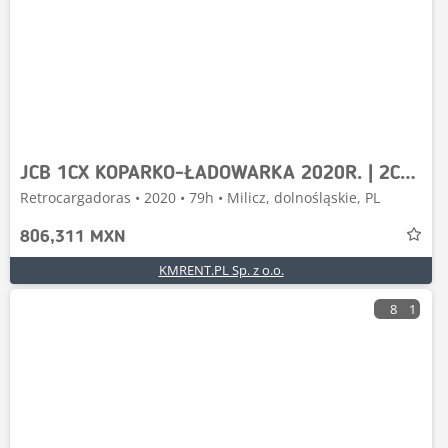
JCB 1CX KOPARKO-ŁADOWARKA 2020R. | 2CX 3CX COMPACT KUB
Retrocargadoras • 2020 • 79h • Milicz, dolnośląskie, PL
806,311 MXN
KMRENT.PL Sp. z o.o.
8
1