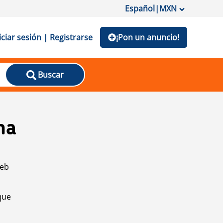
Español
|
MXN
iciar sesión | Registrarse
¡Pon un anuncio!
Buscar
na
web
que