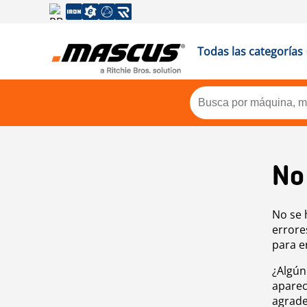
Todas las categorías
No
No se 
errore
para e
¿Algún
aparec
agrade