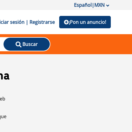
Español
|
MXN
iciar sesión | Registrarse
¡Pon un anuncio!
Buscar
na
web
que