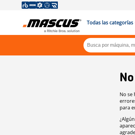
Todas las categorías
No
No se 
errore
para e
¿Algún
aparec
agrade